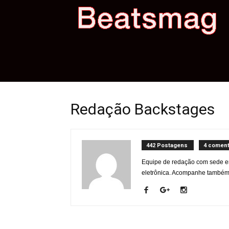
B
M
Redação Backstages
442 Postagens
4 coment
Equipe de redação com sede em
eletrônica. Acompanhe também 